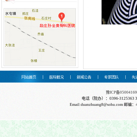
豫ICP备05004169
电话（院办）：0396-3125363 31
Email:duanzhuang8@sohu.com