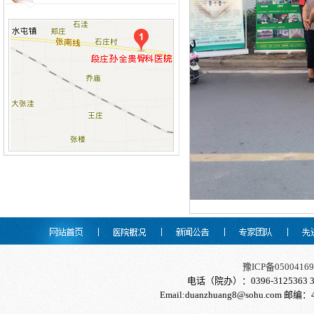
豫ICP备05004169
电话（院办）：0396-3125363 31
Email:duanzhuang8@sohu.com